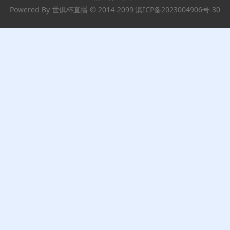
Powered By
世俱杯直播
© 2014-2099
滇ICP备2023004906号-30