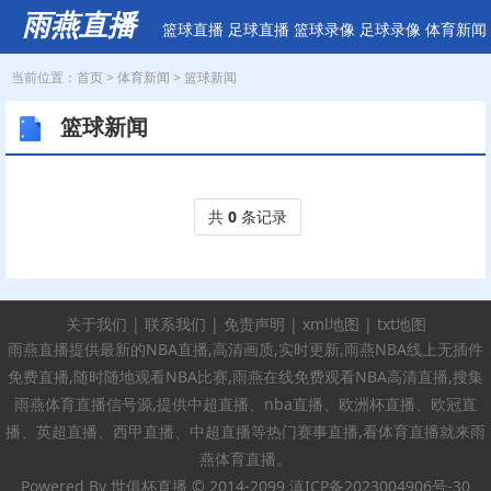
雨燕直播
篮球直播
足球直播
篮球录像
足球录像
体育新闻
当前位置：
首页
>
体育新闻
>
篮球新闻
篮球新闻
共
0
条记录
关于我们
|
联系我们
|
免责声明
|
xml地图
|
txt地图
雨燕直播提供最新的NBA直播,高清画质,实时更新,雨燕NBA线上无插件
免费直播,随时随地观看NBA比赛,雨燕在线免费观看NBA高清直播,搜集
雨燕体育直播信号源,提供中超直播、nba直播、欧洲杯直播、欧冠直
播、英超直播、西甲直播、中超直播等热门赛事直播,看体育直播就来雨
燕体育直播。
Powered By
世俱杯直播
© 2014-2099
滇ICP备2023004906号-30