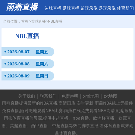
雨燕直播
篮球直播
足球直播
篮球录像
足球录像
体育新闻
当前位置：
首页
>
篮球直播
>
NBL直播
NBL直播
2026-08-07
星期五
2026-08-08
星期六
2026-08-09
星期日
关于我们
|
联系我们
|
免责声明
|
xml地图
|
txt地图
雨燕直播提供最新的NBA直播,高清画质,实时更新,雨燕NBA线上无插件
免费直播,随时随地观看NBA比赛,雨燕在线免费观看NBA高清直播,搜集
雨燕体育直播信号源,提供中超直播、nba直播、欧洲杯直播、欧冠直
播、英超直播、西甲直播、中超直播等热门赛事直播,看体育直播就来雨
燕体育直播。