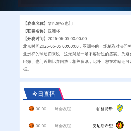
【赛事名称】
黎巴嫩VS也门
【联赛名称】
亚洲杯
【开赛时间】
2026-06-05 00:00:00
北京时间2026-06-05 00:00:00，亚洲杯的一场
亚洲杯的球迷们来说，这无疑是一场不容错过的盛宴。为避
巴嫩、也门近期比赛回放，相关资讯，此外，您在本站还可
据。
今日直播
00:00
球会友谊
帕格特斯
00:00
球会友谊
突尼斯希望