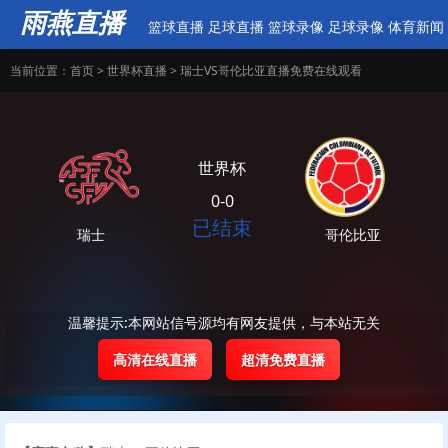
雨燕直播
篮球直播
足球直播
篮球录像
足球录像
体育新闻
当前位置：
首页
>
世界杯直播
> 瑞士VS哥伦比亚直播免费在线观看
世界杯
0-0
已结束
瑞士
哥伦比亚
温馨提示:本网站信号源均有网友提供，与本站无关
高清在线直播
超清免费直播