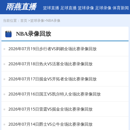
雨燕直播
篮球直播
足球直播
篮球录像
足球录像
体育新闻
当前位置：
首页
>
篮球录像
>
NBA录像
NBA录像回放
2026年07月19日步行者VS鹈鹕全场比赛录像回放
2026年07月18日热火VS活塞全场比赛录像回放
2026年07月17日掘金VS开拓者全场比赛录像回放
2026年07月16日国王VS凯尔特人全场比赛录像回放
2026年07月15日雷霆VS掘金全场比赛录像回放
2026年07月14日爵士VS公牛全场比赛录像回放