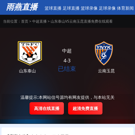
雨燕直播
篮球直播
足球直播
篮球录像
足球录像
体育新闻
当前位置：
首页
>
中超直播
> 山东泰山VS云南玉昆直播免费在线观看
中超
4-3
已结束
山东泰山
云南玉昆
温馨提示:本网站信号源均有网友提供，与本站无关
高清在线直播
超清免费直播