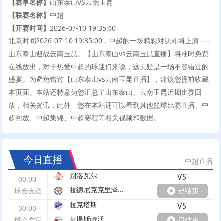
【赛事名称】
山东泰山VS云南玉昆
【联赛名称】
中超
【开赛时间】
2026-07-10 19:35:00
北京时间2026-07-10 19:35:00，中超的一场精彩对决即将上演——
山东泰山迎战云南玉昆。【山东泰山vs云南玉昆直播】将准时免费
在线放出，对于热爱中超的球迷们来说，这无疑是一场不容错过的
盛宴。为避免错过【山东泰山vs云南玉昆直播】，建议您提前收藏
本页面。本站还特意为您汇总了山东泰山、云南玉昆近期比赛回
放，相关资讯，此外，您在本站还可以看到其他篮球比赛直播、中
超回放、中超集锦、中超赛程等相关视频和数据。
今日直播
中超直播
别洛瓦尔
VS
00:00
拉德尼克克里泽维奇
球会友谊
已结束
拉克塔斯
VS
00:00
捷堤斯特沃
球会友谊
已结束