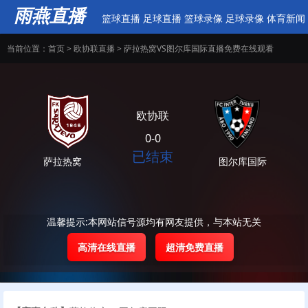
雨燕直播
篮球直播
足球直播
篮球录像
足球录像
体育新闻
当前位置：
首页
>
欧协联直播
> 萨拉热窝VS图尔库国际直播免费在线观看
欧协联
0-0
已结束
萨拉热窝
图尔库国际
温馨提示:本网站信号源均有网友提供，与本站无关
高清在线直播
超清免费直播