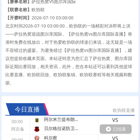
【赛事名称】
萨拉热窝VS图尔库国际
【联赛名称】
欧协联
【开赛时间】
2026-07-10 03:00:00
北京时间2026-07-10 03:00:00，欧协联的一场精彩对决即将上演
——萨拉热窝迎战图尔库国际。【萨拉热窝vs图尔库国际直播】将
准时免费在线放出，对于热爱欧协联的球迷们来说，这无疑是一场
不容错过的盛宴。为避免错过【萨拉热窝vs图尔库国际直播】，建
议您提前收藏本页面。本站还特意为您汇总了萨拉热窝、图尔库国
际近期比赛回放，相关资讯，此外，您在本站还可以看到其他篮球
比赛直播、欧协联回放、欧协联集锦、欧协联赛程等相关视频和数
据。
今日直播
欧协联直播
阿尔米兰提布朗后备队
VS
00:00
贝尔格拉诺防卫后备队
阿后备
已结束
科尔察
VS
00:00