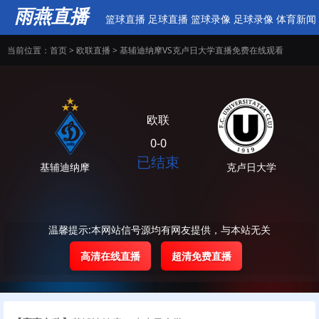
雨燕直播
篮球直播
足球直播
篮球录像
足球录像
体育新闻
当前位置：
首页
>
欧联直播
> 基辅迪纳摩VS克卢日大学直播免费在线观看
欧联
0-0
已结束
基辅迪纳摩
克卢日大学
温馨提示:本网站信号源均有网友提供，与本站无关
高清在线直播
超清免费直播