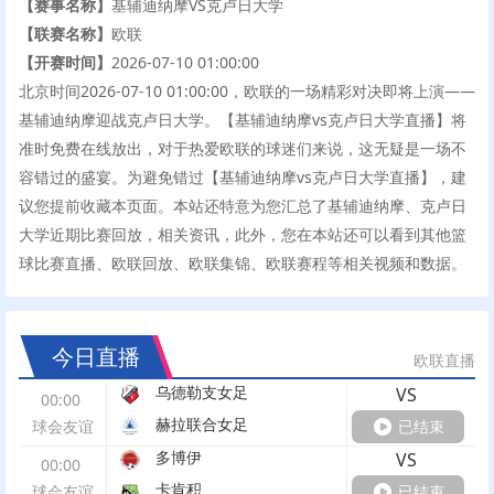
【赛事名称】
基辅迪纳摩VS克卢日大学
【联赛名称】
欧联
【开赛时间】
2026-07-10 01:00:00
北京时间2026-07-10 01:00:00，欧联的一场精彩对决即将上演——
基辅迪纳摩迎战克卢日大学。【基辅迪纳摩vs克卢日大学直播】将
准时免费在线放出，对于热爱欧联的球迷们来说，这无疑是一场不
容错过的盛宴。为避免错过【基辅迪纳摩vs克卢日大学直播】，建
议您提前收藏本页面。本站还特意为您汇总了基辅迪纳摩、克卢日
大学近期比赛回放，相关资讯，此外，您在本站还可以看到其他篮
球比赛直播、欧联回放、欧联集锦、欧联赛程等相关视频和数据。
今日直播
欧联直播
乌德勒支女足
VS
00:00
赫拉联合女足
球会友谊
已结束
多博伊
VS
00:00
卡肯积
球会友谊
已结束