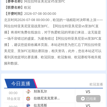
【赛事名称】
阿拉拉特亚美尼亚VS里加FC
【联赛名称】
欧冠
【开赛时间】
2026-07-08 00:00:00
北京时间2026-07-08 00:00:00，欧冠的一场精彩对决即将上演——
阿拉拉特亚美尼亚迎战里加FC。【阿拉拉特亚美尼亚vs里加FC直
播】将准时免费在线放出，对于热爱欧冠的球迷们来说，这无疑是
一场不容错过的盛宴。为避免错过【阿拉拉特亚美尼亚vs里加FC直
播】，建议您提前收藏本页面。本站还特意为您汇总了阿拉拉特亚
美尼亚、里加FC近期比赛回放，相关资讯，此外，您在本站还可以
看到其他篮球比赛直播、欧冠回放、欧冠集锦、欧冠赛程等相关视
频和数据。
今日直播
欧冠直播
别洛瓦尔
VS
00:00
拉德尼克克里泽维奇
球会友谊
已结束
拉克塔斯
VS
00:00