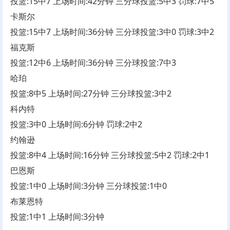
投篮:15中7 上场时间:42分钟 三分球投篮:5中3 罚球:7中5
卡斯尔
投篮:15中7 上场时间:36分钟 三分球投篮:3中0 罚球:3中2
福克斯
投篮:12中6 上场时间:36分钟 三分球投篮:7中3
哈珀
投篮:8中5 上场时间:27分钟 三分球投篮:3中2
科内特
投篮:3中0 上场时间:6分钟 罚球:2中2
约翰逊
投篮:8中4 上场时间:16分钟 三分球投篮:5中2 罚球:2中1
巴恩斯
投篮:1中0 上场时间:3分钟 三分球投篮:1中0
布莱恩特
投篮:1中1 上场时间:3分钟