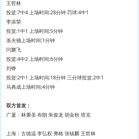
王哲林
投篮:7中4 上场时间:28分钟 罚球:4中1
李添荣
投篮:1中1 上场时间:5分钟
洛夫顿上场时间:1分钟
闫鹏飞
投篮:4中2 上场时间:6分钟
刘铮
投篮:2中1 上场时间:18分钟 三分球投篮:2中1
马典成上场时间:4分钟
双方首发：
广厦：林秉圣 布朗 朱俊龙 胡金秋 塔克
上海：古德温 李弘权 弗格 张镇麟 王哲林