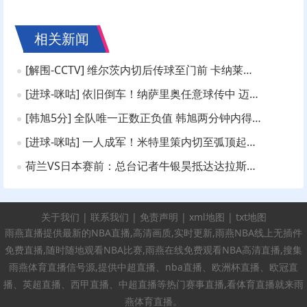
相关新闻
[解围-CCTV] 维尔茨内切后传球至门前 卡纳莱极限解围
[进球-咪咕] 依旧倒车！纳萨里奥任意球传中 迈达纳头槌破荒
[韩旭5分] 全队唯一正数正负值 韩旭两分钟内得到5分
[进球-咪咕] 一人成军！米特里策内切至弧顶起脚直挂死角
荷兰VS日本赛前：总台记者牛银昊抵达达拉斯球场
关于我们
|
联系我们
|
免责声明
|
xml地图
|
txt地图
雨燕直播提供最新的NBA直播,高清画质,实时更新,雨燕NBA线上无插件
免费直播,随时随地观看NBA比赛,雨燕在线免费观看NBA高清直播,搜集
雨燕体育直播信号源,提供中超直播、nba直播、欧洲杯直播、欧冠直
播、英超直播、西甲直播、中超直播等热门赛事直播,看体育直播就来雨
燕体育直播。