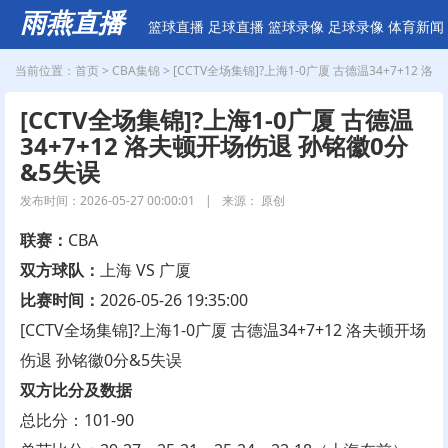
雨燕直播
篮球直播
足球直播
篮球录像
足球录像
体育新闻
当前位置：
首页
>
CBA集锦
> [CCTV全场集锦]?上海1-0广厦 古德温34+7+12 洛
[CCTV全场集锦]?上海1-0广厦 古德温
夫顿开场伤退 孙铭徽0分&5失误
34+7+12 洛夫顿开场伤退 孙铭徽0分
&5失误
发布时间：2026-05-27 00:00:01
|
来源： 原创
联赛：
CBA
双方球队：
上海 VS 广厦
比赛时间：
2026-05-26 19:35:00
[CCTV全场集锦]?上海1-0广厦 古德温34+7+12 洛夫顿开场
伤退 孙铭徽0分&5失误
双方比分及数据
总比分：101-90