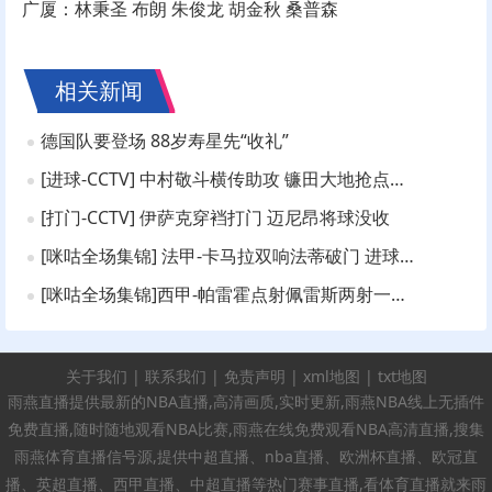
广厦：林秉圣 布朗 朱俊龙 胡金秋 桑普森
相关新闻
德国队要登场 88岁寿星先“收礼”
[进球-CCTV] 中村敬斗横传助攻 镰田大地抢点破门
[打门-CCTV] 伊萨克穿裆打门 迈尼昂将球没收
[咪咕全场集锦] 法甲-卡马拉双响法蒂破门 进球大战摩纳哥4-5斯特拉斯堡
[咪咕全场集锦]西甲-帕雷霍点射佩雷斯两射一传 比利亚雷亚尔5-1马竞
关于我们
|
联系我们
|
免责声明
|
xml地图
|
txt地图
雨燕直播提供最新的NBA直播,高清画质,实时更新,雨燕NBA线上无插件
免费直播,随时随地观看NBA比赛,雨燕在线免费观看NBA高清直播,搜集
雨燕体育直播信号源,提供中超直播、nba直播、欧洲杯直播、欧冠直
播、英超直播、西甲直播、中超直播等热门赛事直播,看体育直播就来雨