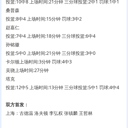
投篮:10中8 上场时间:21分钟 三分球投篮:2中1 罚球:1中1
桑普森
投篮:8中4 上场时间:15分钟 罚球:3中2
赵嘉仁
投篮:7中4 上场时间:18分钟 三分球投篮:6中4
孙铭徽
投篮:5中0 上场时间:21分钟 三分球投篮:3中0
卡尔顿上场时间:3分钟 罚球:4中3
吴骁上场时间:27分钟
塔克
投篮:12中5 上场时间:13分钟 三分球投篮:5中1 罚球:4中4
双方首发：
上海：古德温 洛夫顿 李弘权 张镇麟 王哲林